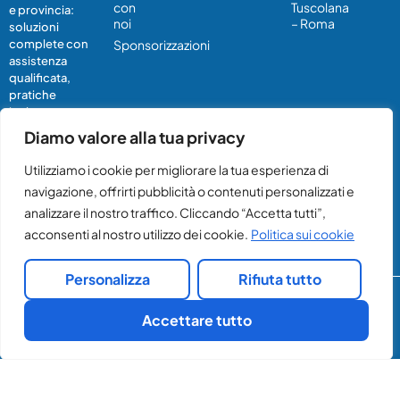
con
Tuscolana
e provincia:
noi
– Roma
soluzioni
Sponsorizzazioni
complete con
assistenza
qualificata,
pratiche
incluse e
tecnici
Diamo valore alla tua privacy
certificati per il
comfort di
Utilizziamo i cookie per migliorare la tua esperienza di
casa, uffici e
navigazione, offrirti pubblicità o contenuti personalizzati e
attività
analizzare il nostro traffico. Cliccando “Accetta tutti”,
commerciali
acconsenti al nostro utilizzo dei cookie.
Politica sui cookie
Personalizza
Rifiuta tutto
PRIVACY E COOKIE
M.D. CLIMA SOC. COOP.
Accettare tutto
P. IVA08876091003
VIA SANDRO GIOVANNINI 19 - 00137
ROMA
Parla con un nostro esperto