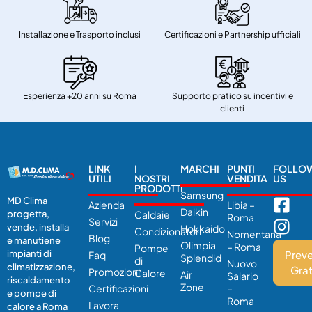
Installazione e Trasporto inclusi
Certificazioni e Partnership ufficiali
Esperienza +20 anni su Roma
Supporto pratico su incentivi e
clienti
LINK
I
MARCHI
PUNTI
FOLLO
UTILI
NOSTRI
VENDITA
US
PRODOTTI
Samsung
MD Clima
Azienda
Libia –
Daikin
Caldaie
progetta,
Roma
Servizi
vende, installa
Hokkaido
Condizionatori
Nomentana
Blog
e manutiene
Olimpia
– Roma
Pompe
Preve
impianti di
Faq
Splendid
di
Nuovo
climatizzazione,
Grat
Promozioni
Calore
Air
Salario
riscaldamento
Zone
Certificazioni
–
e pompe di
Roma
Lavora
calore a Roma